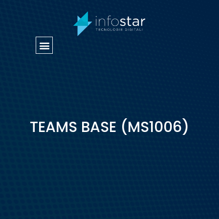
Vai
al
contenuto
CORSI AZIENDALI
TEAMS BASE (MS1006)