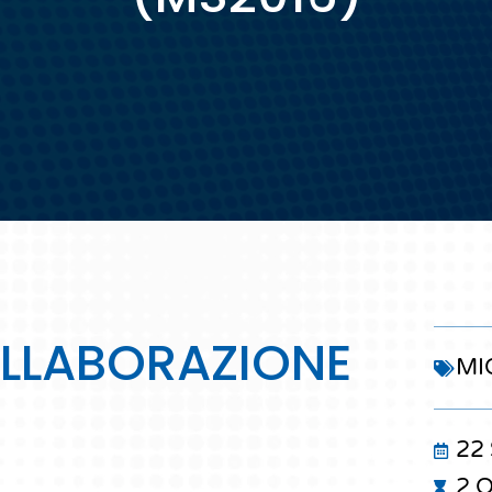
OLLABORAZIONE
MI
22
2 