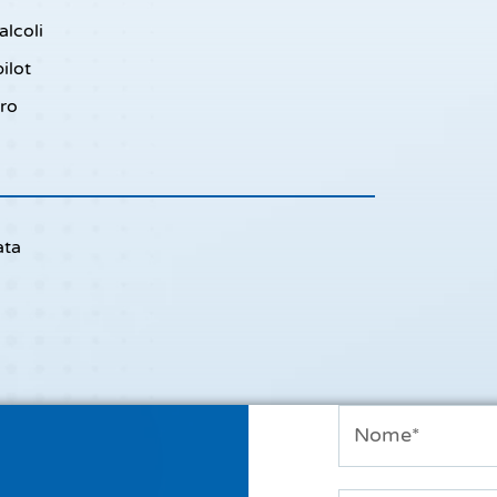
alcoli
ilot
oro
ata
Nome